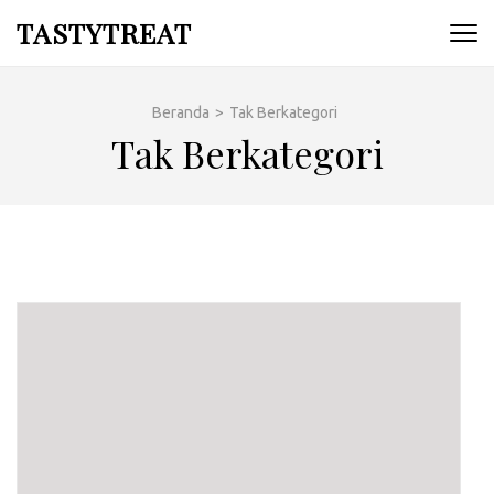
Lompat
TASTYTREAT
ke
konten
(Tekan
Beranda
>
Tak Berkategori
Enter)
Tak Berkategori